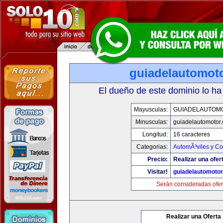
guiadelautomot
El dueño de este dominio lo ha
Mayusculas:
GUIADELAUTOM
Minusculas:
guiadelautomotor
Longitud:
16 caracteres
Categorias:
AutomÃ³viles y C
Precio:
Realizar una ofer
Visitar!
guiadelautomoto
Serán consideradas ofer
Realizar una Oferta