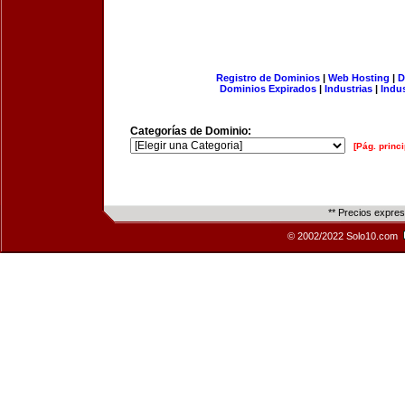
Registro de Dominios
|
Web Hosting
|
D
Dominios Expirados
|
Industrias
|
Indu
Categorías de Dominio:
[Pág. princi
** Precios expre
© 2002/2022 Solo10.com