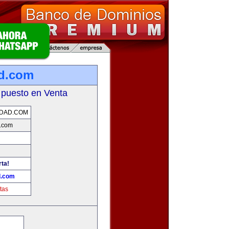
d.com
 puesto en Venta
IDAD.COM
.com
rta!
d.com
tas