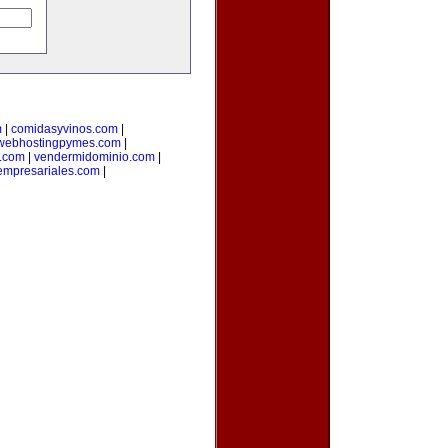
m
|
comidasyvinos.com
|
webhostingpymes.com
|
.com
|
vendermidominio.com
|
empresariales.com
|