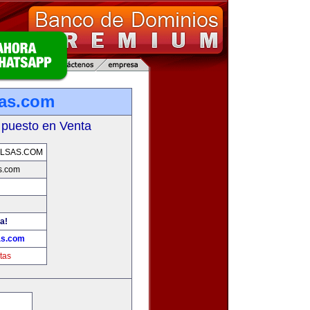
as.com
 puesto en Venta
LSAS.COM
s.com
a!
as.com
tas