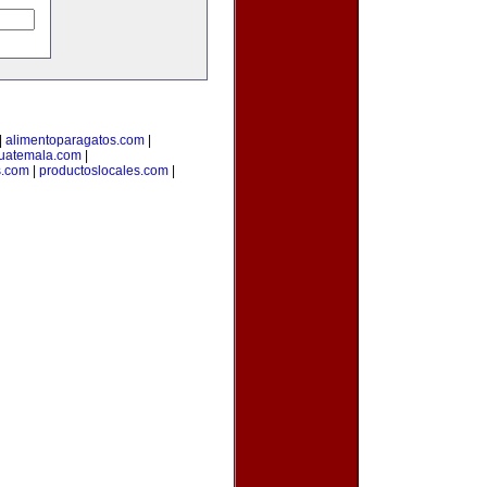
|
alimentoparagatos.com
|
uatemala.com
|
s.com
|
productoslocales.com
|