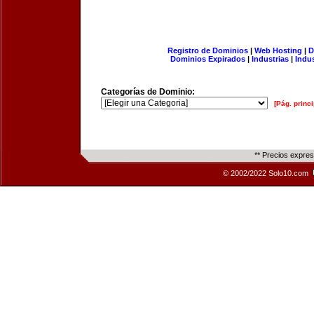
Registro de Dominios
|
Web Hosting
|
D
Dominios Expirados
|
Industrias
|
Indu
Categorías de Dominio:
[Pág. princi
** Precios expre
© 2002/2022 Solo10.com