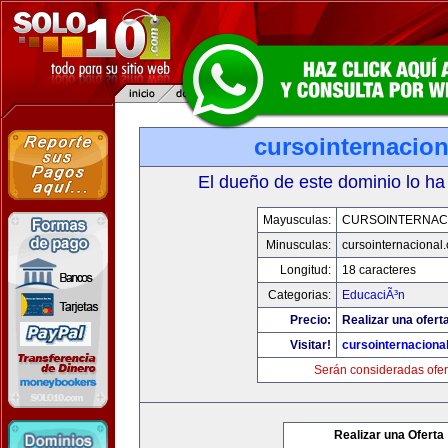
cursointernacio
El dueño de este dominio lo ha
Mayusculas:
CURSOINTERNAC
Minusculas:
cursointernacional
Longitud:
18 caracteres
Categorias:
EducaciÃ³n
Precio:
Realizar una ofert
Visitar!
cursointernaciona
Serán consideradas ofer
Realizar una Oferta