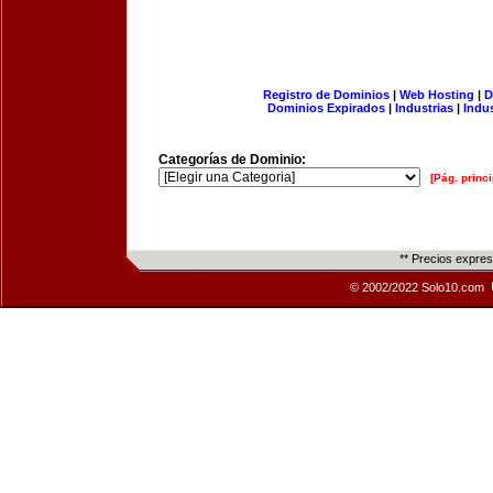
Registro de Dominios
|
Web Hosting
|
D
Dominios Expirados
|
Industrias
|
Indu
Categorías de Dominio:
[Pág. princi
** Precios expre
© 2002/2022 Solo10.com