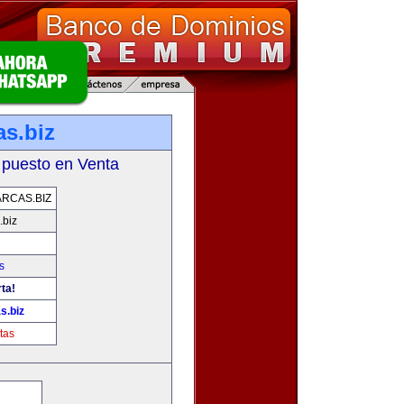
as.biz
 puesto en Venta
RCAS.BIZ
.biz
s
ta!
s.biz
tas