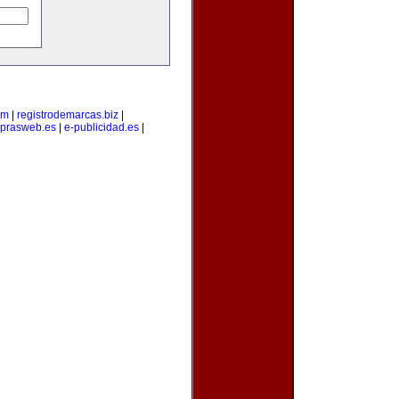
om
|
registrodemarcas.biz
|
prasweb.es
|
e-publicidad.es
|