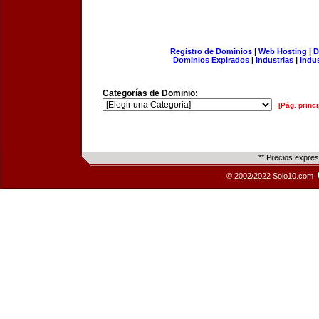
Registro de Dominios
|
Web Hosting
|
D
Dominios Expirados
|
Industrias
|
Indu
Categorías de Dominio:
[Pág. princi
** Precios expre
© 2002/2022 Solo10.com