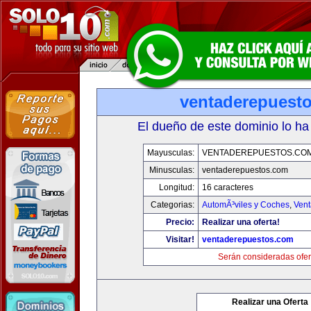
ventaderepuest
El dueño de este dominio lo ha
Mayusculas:
VENTADEREPUESTOS.CO
Minusculas:
ventaderepuestos.com
Longitud:
16 caracteres
Categorias:
AutomÃ³viles y Coches
,
Vent
Precio:
Realizar una oferta!
Visitar!
ventaderepuestos.com
Serán consideradas ofer
Realizar una Oferta