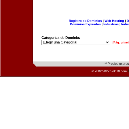
Registro de Dominios
|
Web Hosting
|
D
Dominios Expirados
|
Industrias
|
Indu
Categorías de Dominio:
[Pág. princi
** Precios expre
© 2002/2022 Solo10.com