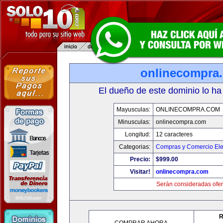
onlinecompra
El dueño de este dominio lo ha
Mayusculas:
ONLINECOMPRA.COM
Minusculas:
onlinecompra.com
Longitud:
12 caracteres
Categorias:
Compras y Comercio Ele
Precio:
$999.00
Visitar!
onlinecompra.com
Serán consideradas ofer
R