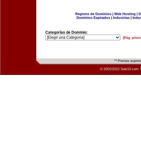
Registro de Dominios
|
Web Hosting
|
D
Dominios Expirados
|
Industrias
|
Indu
Categorías de Dominio:
[Pág. princi
** Precios expre
© 2002/2022 Solo10.com