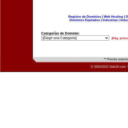
Registro de Dominios
|
Web Hosting
|
D
Dominios Expirados
|
Industrias
|
Indu
Categorías de Dominio:
[Pág. princi
** Precios expre
© 2002/2022 Solo10.com