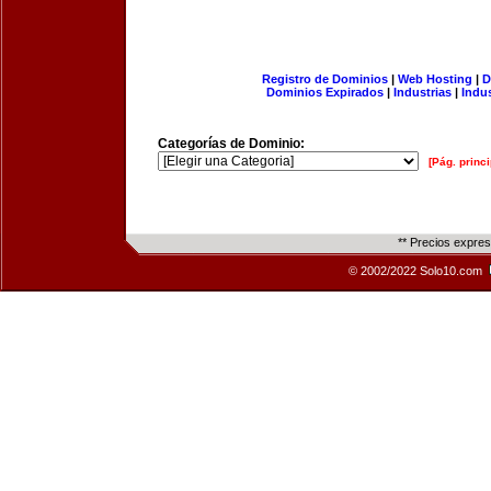
Registro de Dominios
|
Web Hosting
|
D
Dominios Expirados
|
Industrias
|
Indu
Categorías de Dominio:
[Pág. princi
** Precios expre
© 2002/2022 Solo10.com