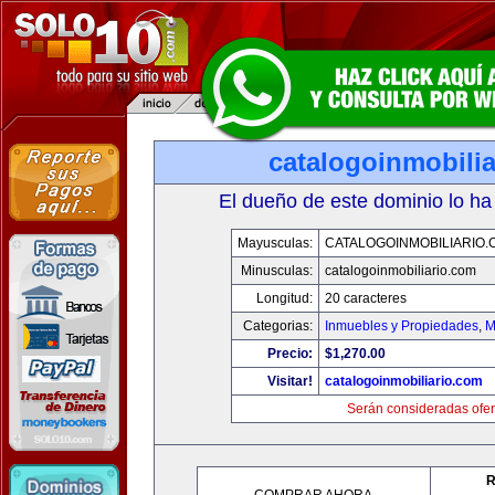
catalogoinmobili
El dueño de este dominio lo ha
Mayusculas:
CATALOGOINMOBILIARIO.
Minusculas:
catalogoinmobiliario.com
Longitud:
20 caracteres
Categorias:
Inmuebles y Propiedades
,
M
Precio:
$1,270.00
Visitar!
catalogoinmobiliario.com
Serán consideradas ofer
R