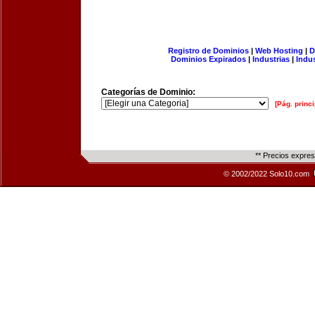
Registro de Dominios
|
Web Hosting
|
D
Dominios Expirados
|
Industrias
|
Indu
Categorías de Dominio:
[Pág. princi
** Precios expre
© 2002/2022 Solo10.com