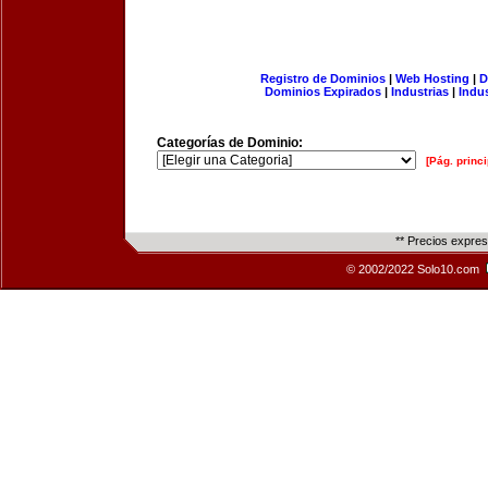
Registro de Dominios
|
Web Hosting
|
D
Dominios Expirados
|
Industrias
|
Indu
Categorías de Dominio:
[Pág. princi
** Precios expre
© 2002/2022 Solo10.com