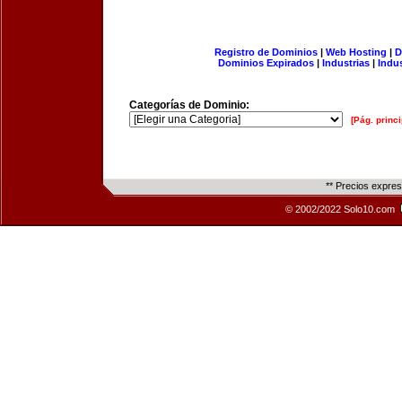
Registro de Dominios
|
Web Hosting
|
D
Dominios Expirados
|
Industrias
|
Indu
Categorías de Dominio:
[Pág. princi
** Precios expre
© 2002/2022 Solo10.com