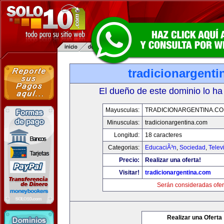
tradicionargent
El dueño de este dominio lo ha
Mayusculas:
TRADICIONARGENTINA.C
Minusculas:
tradicionargentina.com
Longitud:
18 caracteres
Categorias:
EducaciÃ³n
,
Sociedad
,
Telev
Precio:
Realizar una oferta!
Visitar!
tradicionargentina.com
Serán consideradas ofer
Realizar una Oferta