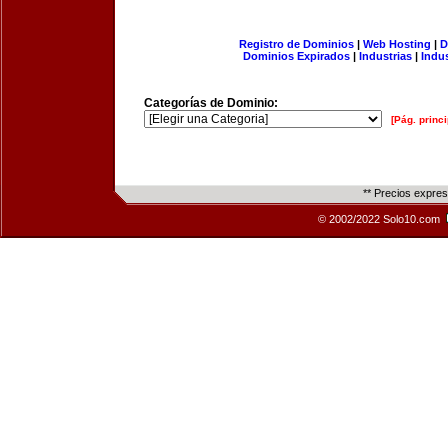
Registro de Dominios
|
Web Hosting
|
D
Dominios Expirados
|
Industrias
|
Indu
Categorías de Dominio:
[Pág. princi
** Precios expre
© 2002/2022 Solo10.com