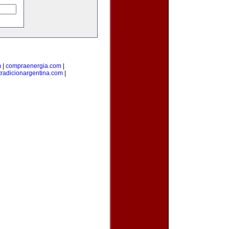
m
|
compraenergia.com
|
tradicionargentina.com
|