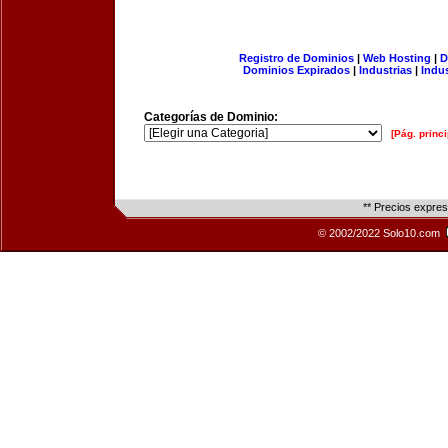
Registro de Dominios
|
Web Hosting
|
D
Dominios Expirados
|
Industrias
|
Indu
Categorías de Dominio:
[Pág. princi
** Precios expre
© 2002/2022 Solo10.com