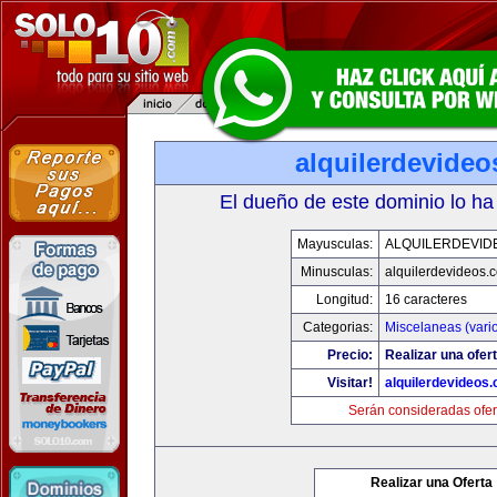
alquilerdevide
El dueño de este dominio lo ha
Mayusculas:
ALQUILERDEVID
Minusculas:
alquilerdevideos.
Longitud:
16 caracteres
Categorias:
Miscelaneas (vari
Precio:
Realizar una ofert
Visitar!
alquilerdevideos
Serán consideradas ofer
Realizar una Oferta