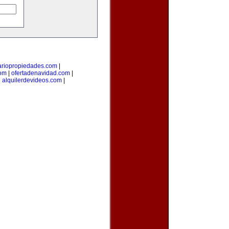
ariopropiedades.com
|
com
|
ofertadenavidad.com
|
|
alquilerdevideos.com
|