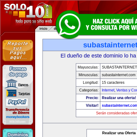
subastainterne
El dueño de este dominio lo ha
Mayusculas:
SUBASTAINTERNET
Minusculas:
subastainternet.com
Longitud:
15 caracteres
Categorias:
Internet
,
Ventas y Co
Precio:
Realizar una oferta!
Visitar!
subastainternet.co
Serán consideradas ofer
Realizar una Oferta