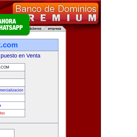
t.com
 puesto en Venta
.COM
mercializacion
m
tas