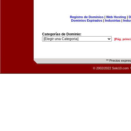
Registro de Dominios
|
Web Hosting
|
D
Dominios Expirados
|
Industrias
|
Indu
Categorías de Dominio:
[Pág. princi
** Precios expre
© 2002/2022 Solo10.com