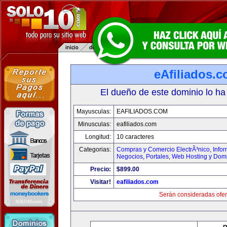
eAfiliados.
El dueño de este dominio lo ha
Mayusculas:
EAFILIADOS.COM
Minusculas:
eafiliados.com
Longitud:
10 caracteres
Categorias:
Compras y Comercio ElectrÃ³nico
,
Info
Negocios
,
Portales
,
Web Hosting y Dom
Precio:
$899.00
Visitar!
eafiliados.com
Serán consideradas ofer