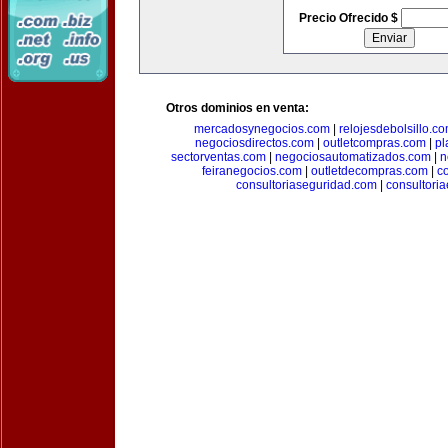
Precio Ofrecido $
Otros dominios en venta:
mercadosynegocios.com
|
relojesdebolsillo.c
negociosdirectos.com
|
outletcompras.com
|
pl
sectorventas.com
|
negociosautomatizados.com
|
n
feiranegocios.com
|
outletdecompras.com
|
c
consultoriaseguridad.com
|
consultori