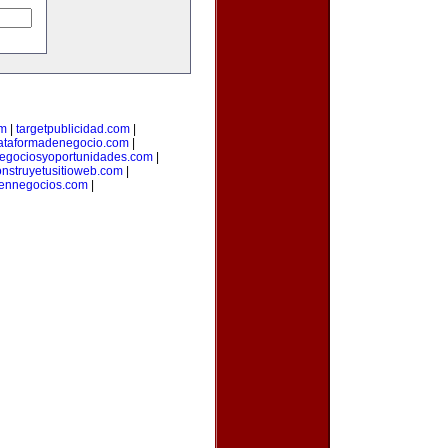
om
|
targetpublicidad.com
|
ataformadenegocio.com
|
egociosyoportunidades.com
|
onstruyetusitioweb.com
|
aennegocios.com
|