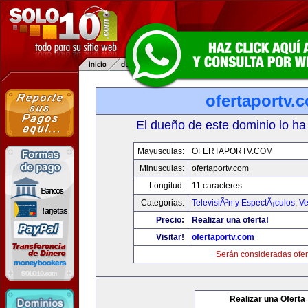
ofertaportv.
El dueño de este dominio lo ha
Mayusculas:
OFERTAPORTV.COM
Minusculas:
ofertaportv.com
Longitud:
11 caracteres
Categorias:
TelevisiÃ³n y EspectÃ¡culos
,
Ve
Precio:
Realizar una oferta!
Visitar!
ofertaportv.com
Serán consideradas ofer
Realizar una Oferta