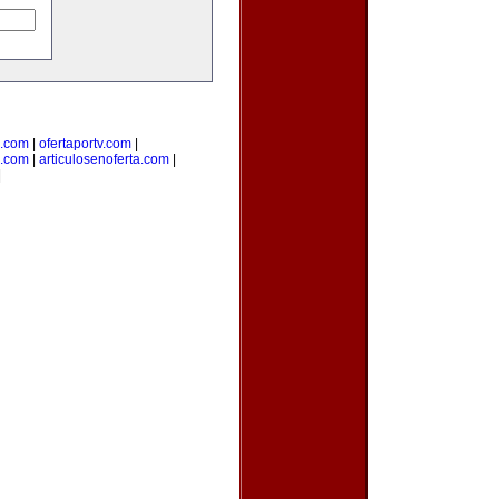
e.com
|
ofertaportv.com
|
a.com
|
articulosenoferta.com
|
|