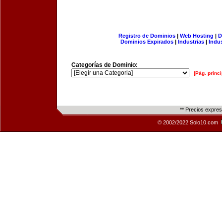
Registro de Dominios
|
Web Hosting
|
D
Dominios Expirados
|
Industrias
|
Indu
Categorías de Dominio:
[Pág. princi
** Precios expre
© 2002/2022 Solo10.com